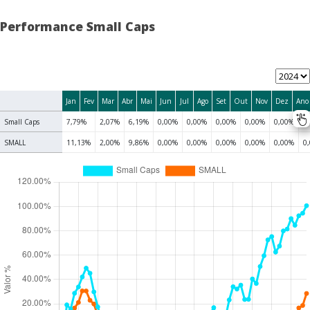
Performance Small Caps
Jan
Fev
Mar
Abr
Mai
Jun
Jul
Ago
Set
Out
Nov
Dez
Ano
Small Caps
7,79%
2,07%
6,19%
0,00%
0,00%
0,00%
0,00%
0,00%
0
SMALL
11,13%
2,00%
9,86%
0,00%
0,00%
0,00%
0,00%
0,00%
0